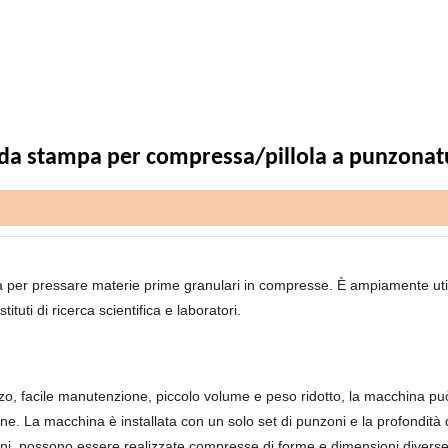
da stampa per compressa/pillola a punzonatu
per pressare materie prime granulari in compresse. È ampiamente utilizza
tituti di ricerca scientifica e laboratori.
izzo, facile manutenzione, piccolo volume e peso ridotto, la macchina 
ione. La macchina è installata con un solo set di punzoni e la profondit
oni, possono essere realizzate compresse di forme e dimensioni diverse