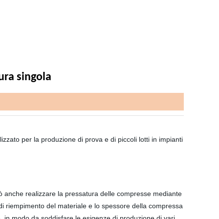
ra singola
to per la produzione di prova e di piccoli lotti in impianti
può anche realizzare la pressatura delle compresse mediante
à di riempimento del materiale e lo spessore della compressa
, in modo da soddisfare le esigenze di produzione di vari