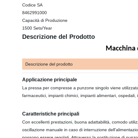
Codice SA
8462991000
Capacità di Produzione
1500 Sets/Year
Descrizione del Prodotto
Macchina 
Descrizione del prodotto
Applicazione principale
La pressa per compresse a punzone singolo viene utilizzata 
farmaceutici, impianti chimici, impianti alimentari, ospedali, is
Caratteristiche principali
Con eccellenti prestazioni, buona adattabilità, comodo util
oscillazione manuale in caso di interruzione dell'alimentaz
possono essere regolati. Attraverso la sostituzione di punz