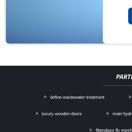
PART
define wastewater treatment
luxury wooden doors
main hydr
fiberglass fly mesh