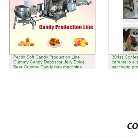
304ss Confezione di zucchero
Linea di lavo
caramello alla vitamina Gummy
della gelatin
sacchetto preformato con chiusura a zip
gommosa line
Macchina per imballaggio
caramella de
per imballagg
CO