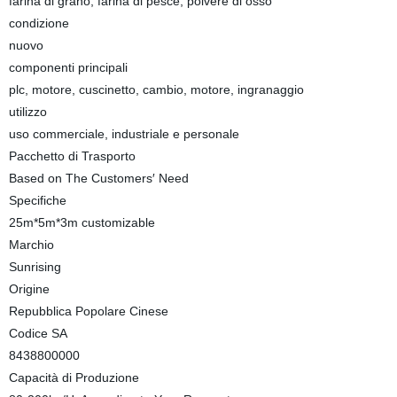
farina di grano, farina di pesce, polvere di osso
condizione
nuovo
componenti principali
plc, motore, cuscinetto, cambio, motore, ingranaggio
utilizzo
uso commerciale, industriale e personale
Pacchetto di Trasporto
Based on The Customers′ Need
Specifiche
25m*5m*3m customizable
Marchio
Sunrising
Origine
Repubblica Popolare Cinese
Codice SA
8438800000
Capacità di Produzione