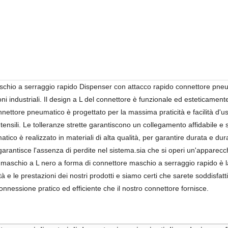
chio a serraggio rapido Dispenser con attacco rapido connettore pneuma
azioni industriali. Il design a L del connettore è funzionale ed esteticame
nettore pneumatico è progettato per la massima praticità e facilità d'uso
ensili. Le tolleranze strette garantiscono un collegamento affidabile e 
o è realizzato in materiali di alta qualità, per garantire durata e durata
garantisce l'assenza di perdite nel sistema.sia che si operi un'apparecch
maschio a L nero a forma di connettore maschio a serraggio rapido è la 
à e le prestazioni dei nostri prodotti e siamo certi che sarete soddisfatti
connessione pratico ed efficiente che il nostro connettore fornisce.