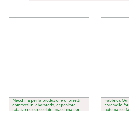
Macchina per la produzione di orsetti
Fabbrica Gum
gommosi in laboratorio, depositore
caramella fo
rotativo per cioccolato, macchina per
automatico f
gelatine e orsetti gommosi