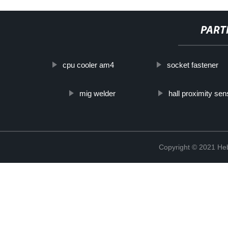
PART
cpu cooler am4
socket fastener
mig welder
hall proximity sen
Copyright © 2021 Heb