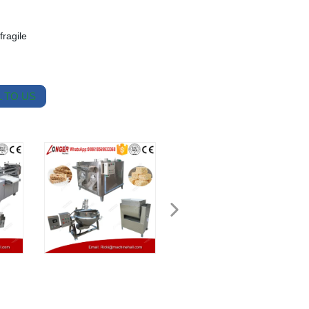
fragile
 TO US