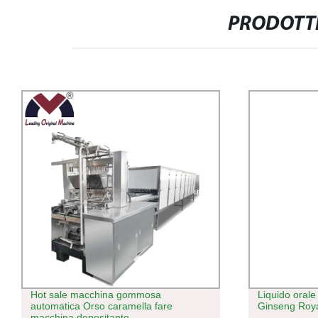
PRODOTTI
Hot sale macchina gommosa
Liquido oral
automatica Orso caramella fare
Ginseng Roya
macchina depositante