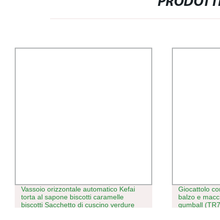
PRODOTTI
Giocattolo con capsula a spirale, palla a
Cuoci taffy di
balzo e macchina per la distribuzione di
(cioccolato/m
gumball (TR701)