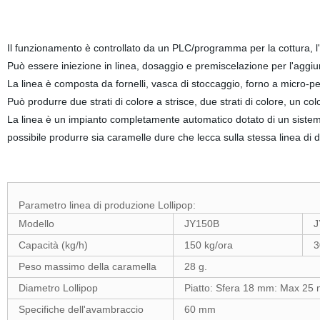
Il funzionamento è controllato da un PLC/programma per la cottura, l'
Può essere iniezione in linea, dosaggio e premiscelazione per l'aggiunt
La linea è composta da fornelli, vasca di stoccaggio, forno a micro-pel
Può produrre due strati di colore a strisce, due strati di colore, un col
La linea è un impianto completamente automatico dotato di un sistema
possibile produrre sia caramelle dure che lecca sulla stessa linea di 
Parametro linea di produzione Lollipop:
Modello
JY150B
J
Capacità (kg/h)
150 kg/ora
3
Peso massimo della caramella
28 g.
Diametro Lollipop
Piatto: Sfera 18 mm: Max 25
Specifiche dell'avambraccio
60 mm