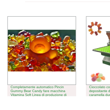
Cioccolato commerciale 10 ugelli Tavola
Macch
depositante del deposito del top per
di ca
caramella dura, Gummy multi Vitamina
depos
gommosa porca depositante
produ