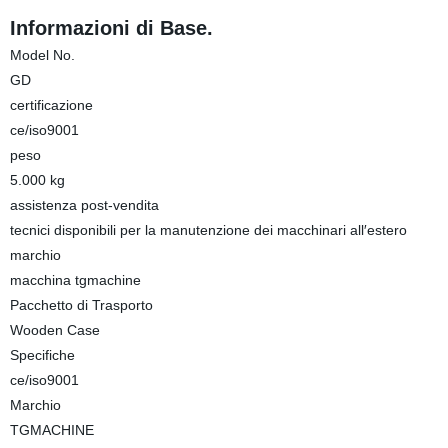
Informazioni di Base.
Model No.
GD
certificazione
ce/iso9001
peso
5.000 kg
assistenza post-vendita
tecnici disponibili per la manutenzione dei macchinari all′estero
marchio
macchina tgmachine
Pacchetto di Trasporto
Wooden Case
Specifiche
ce/iso9001
Marchio
TGMACHINE