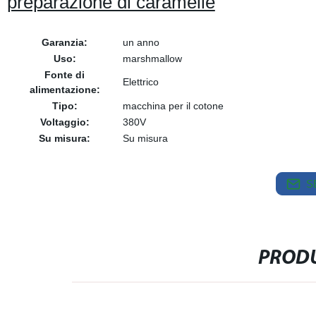
preparazione di caramelle
Garanzia:
un anno
Uso:
marshmallow
Fonte di
Elettrico
alimentazione:
Tipo:
macchina per il cotone
Voltaggio:
380V
Su misura:
Su misura
S
PRODU