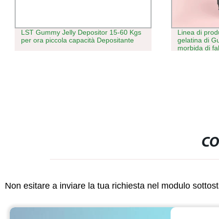
Linea di produzione di deposito di
Tagliatrice C
gelatina di Gummy piccola macchina
in gomma / ca
morbida di fabbricazione della
taglio di PVC
caramella
pelle autenti
taglio della p
CO
Non esitare a inviare la tua richiesta nel modulo sotto