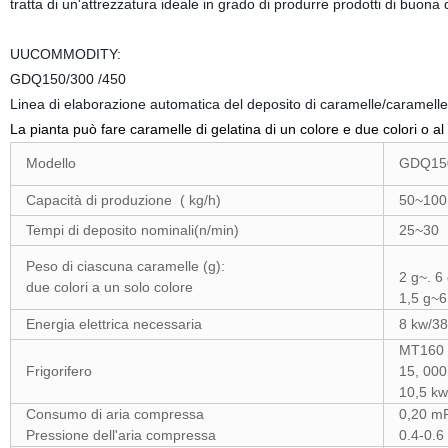
tratta di un'attrezzatura ideale in grado di produrre prodotti di buon
UUCOMMODITY:
GDQ150/300 /450
Linea di elaborazione automatica del deposito di caramelle/carame
La pianta può fare caramelle di gelatina di un colore e due colori o al
Modello
GDQ15
Capacità di produzione ( kg/h)
50~100
Tempi di deposito nominali(n/min)
25~30
Peso di ciascuna caramelle (g):
2 g~. 6
due colori a un solo colore
1,5 g~6
Energia elettrica necessaria
8 kw/38
MT160 
Frigorifero
15, 000
10,5 kw
Consumo di aria compressa
0,20 m
Pressione dell'aria compressa
0.4-0.