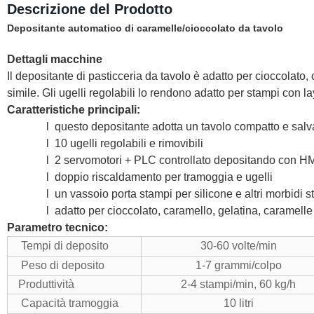
Descrizione del Prodotto
Depositante automatico di caramelle/cioccolato da tavolo
Dettagli macchine
Il depositante di pasticceria da tavolo è adatto per cioccolato, 
simile. Gli ugelli regolabili lo rendono adatto per stampi con la
Caratteristiche principali:
l
questo depositante adotta un tavolo compatto e salv
l
10 ugelli regolabili e rimovibili
l
2 servomotori + PLC controllato depositando con H
l
doppio riscaldamento per tramoggia e ugelli
l
un vassoio porta stampi per silicone e altri morbidi 
l
adatto per cioccolato, caramello, gelatina, caramelle 
Parametro tecnico:
Tempi di deposito
30-60 volte/min
Peso di deposito
1-7 grammi/colpo
Produttività
2-4 stampi/min, 60 kg/h
Capacità tramoggia
10 litri