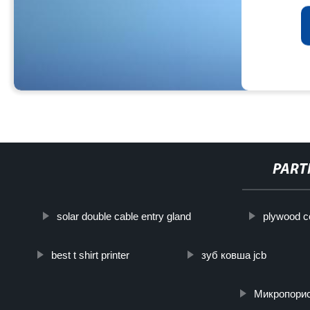
PART
solar double cable entry gland
plywood c
best t shirt printer
зуб ковша jcb
Микропори