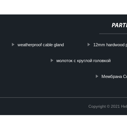
PART
weatherproof cable gland
12mm hardwood p
молоток с круглой головкой
Мембрана С
Copyright © 2021 Heb