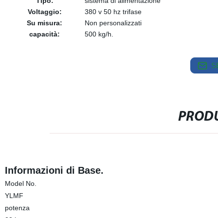
Tipo:
sistema di alimentazione
Voltaggio:
380 v 50 hz trifase
Su misura:
Non personalizzati
capacità:
500 kg/h.
S
PRODU
Informazioni di Base.
Model No.
YLMF
potenza