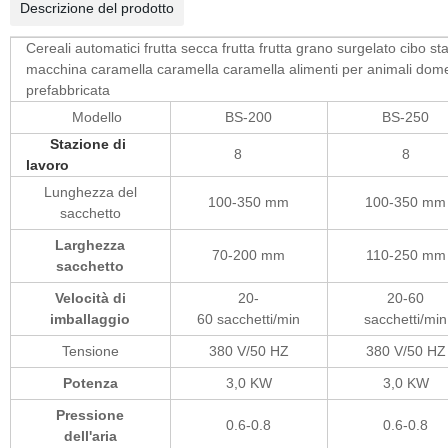
Descrizione del prodotto
Cereali automatici frutta secca frutta frutta grano surgelato cibo 
macchina caramella caramella caramella alimenti per animali domes
prefabbricata
Modello
BS-200
BS-250
Stazione di
8
8
lavoro
Lunghezza del
100-350 mm
100-350 mm
sacchetto
Larghezza
70-200 mm
110-250 mm
sacchetto
Velocità di
20-
20-60
imballaggio
60 sacchetti/min
sacchetti/min
Tensione
380 V/50 HZ
380 V/50 HZ
Potenza
3,0 KW
3,0 KW
Pressione
0.6-0.8
0.6-0.8
dell'aria