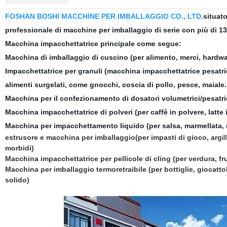
FOSHAN BOSHI MACCHINE PER IMBALLAGGIO CO., LTD.
situato
professionale di macchine per imballaggio di serie con più di 13
Macchina impacchettatrice principale come segue:
Macchina di imballaggio di cuscino
(per alimento, merci, hardwar
Impacchettatrice per granuli
(macchina impacchettatrice pesatrice
alimenti surgelati, come gnocchi, coscia di pollo, pesce, maiale. -
Macchina per il confezionamento di dosatori volumetrici/pesatric
Macchina impacchettatrice di polveri
(per caffè in polvere, latte 
Macchina per impacchettamento liquido
(per salsa, marmellata, 
estrusore e macchina per imballaggio
(per impasti di gioco, argil
morbidi)
Macchina impacchettatrice per pellicole di cling
(per verdura, fr
Macchina per imballaggio termoretraibile
(per bottiglie, giocattol
solido)