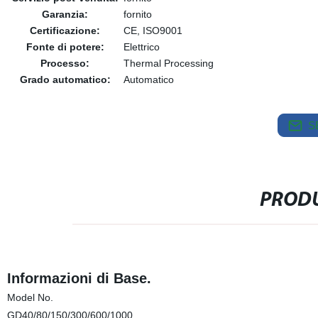
Garanzia:
fornito
Certificazione:
CE, ISO9001
Fonte di potere:
Elettrico
Processo:
Thermal Processing
Grado automatico:
Automatico
S
PRODU
Informazioni di Base.
Model No.
GD40/80/150/300/600/1000