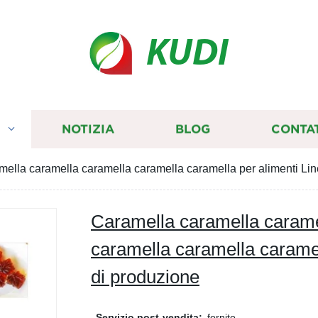
KUDI
I
NOTIZIA
BLOG
CONTA
ella caramella caramella caramella caramella per alimenti Lin
Caramella caramella carame
caramella caramella caramel
di produzione
Servizio post-vendita:
fornito