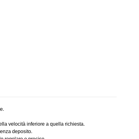
e.
 velocità inferiore a quella richiesta.
senza deposito.
o regolare e preciso.