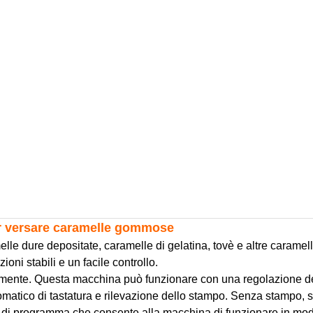
er versare caramelle gommose
lle dure depositate, caramelle di gelatina, tovè e altre caramell
oni stabili e un facile controllo.
mente. Questa macchina può funzionare con una regolazione della
tomatico di tastatura e rilevazione dello stampo. Senza stampo, 
 di programma che consente alla macchina di funzionare in mod