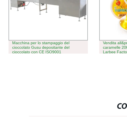
Vendita all&prime;ingrosso dolci e
Contatore au
caramelle 200g di gelatina di frutta dalla
elettronico p
Larbee Factory
CO