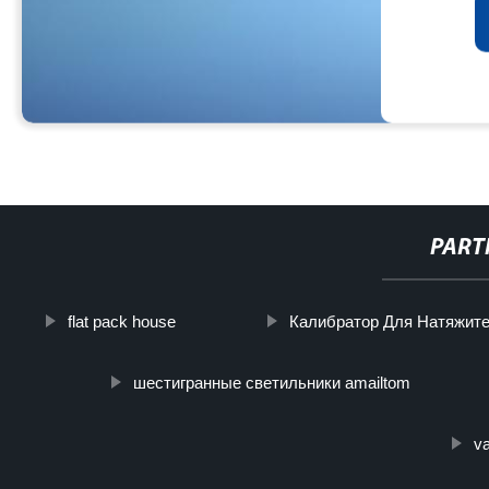
PART
flat pack house
Калибратор Для Натяжит
шестигранные светильники amailtom
va