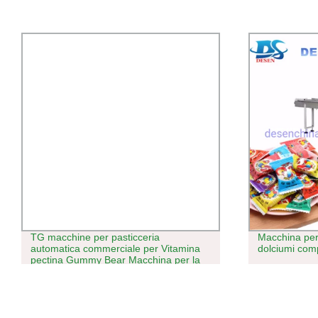
Macchina per l&prime;imballaggio per
Acciaio inos
dolciumi completamente automatica
caramelle ca
macchina per
caramelle